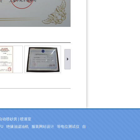
自动喷砂房
|
喷漆室
FU
绝缘油滤油机
服装网站设计
等电位测试仪
自