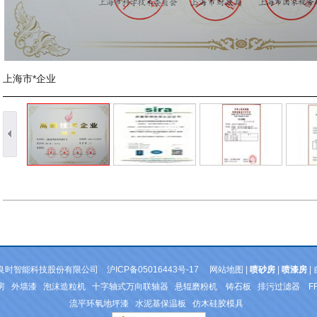
上海市*企业
上海良时智能科技股份有限公司
沪ICP备05016443号-17
网站地图
|
喷砂房
|
喷漆房
|
房
外墙漆
泡沫造粒机
十字轴式万向联轴器
悬辊磨粉机
铸石板
排污过滤器
F
流平环氧地坪漆
水泥基保温板
仿木硅胶模具