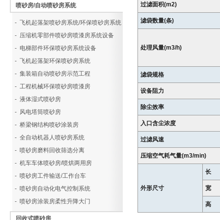
过滤面积(m2)
喷砂房/自动喷砂房系统
滤袋数量(条)
- 飞机起落架喷砂房系统/环保喷砂房系统
- 压缩机零部件喷砂房喷漆房系统设备
处理风量(m3/h)
- 电梯部件环保喷砂房系统设备
- 飞机起落架环保喷砂房系统
- 集装箱自动喷砂房示范工程
滤袋规格
- 工程机械环保喷砂房喷漆房
设备阻力
- 液体湿式喷砂房
除尘效率
- 风电塔筒喷砂房
入口含尘浓度
- 桥梁钢结构喷砂涂装房
- 全自动机器人喷砂房系统
过滤风速
- 喷砂房磨料回收筛选分离
压缩空气耗气量(m3/min)
- 机车车体喷砂房/喷烘两用房
长
- 喷砂房工件输送/工作台车
外形尺寸
宽
- 喷砂房自动化电气控制系统
- 喷砂房涂装房柔性升降大门
高
回收式喷砂房