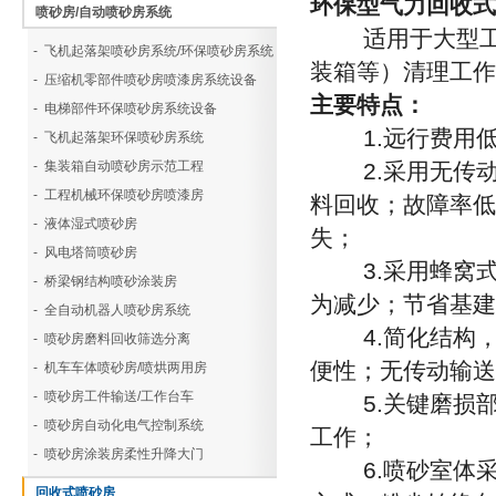
环保型气力回收式
喷砂房/自动喷砂房系统
适用于大型工件
- 飞机起落架喷砂房系统/环保喷砂房系统
装箱等）清理工作
- 压缩机零部件喷砂房喷漆房系统设备
主要特点：
- 电梯部件环保喷砂房系统设备
1.远行费用低
- 飞机起落架环保喷砂房系统
- 集装箱自动喷砂房示范工程
2.采用无传动
- 工程机械环保喷砂房喷漆房
料回收；故障率低
- 液体湿式喷砂房
失；
- 风电塔筒喷砂房
3.采用蜂窝式
- 桥梁钢结构喷砂涂装房
为减少；节省基建
- 全自动机器人喷砂房系统
4.简化结构，
- 喷砂房磨料回收筛选分离
便性；无传动输
- 机车车体喷砂房/喷烘两用房
- 喷砂房工件输送/工作台车
5.关键磨损部
- 喷砂房自动化电气控制系统
工作；
- 喷砂房涂装房柔性升降大门
6.喷砂室体采
回收式喷砂房