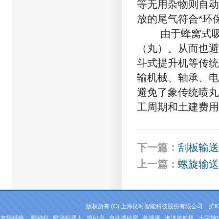
等无用杂物则自动
放的尾气符合*环
由于蜂窝式吸丸
（丸）。从而也避
斗式提升机等传统
输机械、轴承、电
避免了象传统喷丸
工周期和土建费用
下一篇：
刮板输送
上一篇：
螺旋输送
版权所有 (C) 上海良时智能科技股份有限公司
沪I
友情链接：
喷砂机
喷涂机器人
喷砂房
自动喷砂房
外墙漆
泡沫造粒机
十字轴