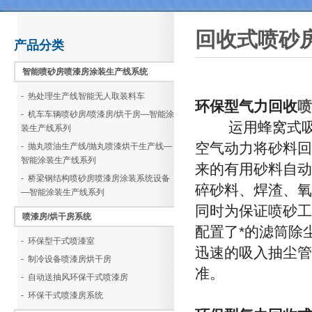
回收式喷砂
产品分类
智能喷砂房喷漆房涂装生产线系统
- 热处理生产线智能无人取装料车
环保型气力回收
喷
- 机车车辆喷砂房/喷漆房/烘干房—智能涂
运用蜂窝式吸砂
装生产线系列
空气动力将砂料回
- 抛丸喷油生产线/抛丸喷漆烘干生产线—
智能涂装生产线系列
来的有用砂料自动
- 桥梁钢结构喷砂房喷漆房涂装系统设备
碎砂料、焊渣、氧
—智能涂装生产线系列
同时为保证喷砂工
喷漆房/烘干房系统
配置了*的滤筒除
- 环保型干式喷漆室
迅速的吸入抽尘管
- 制冷设备喷漆房烘干房
准。
- 自动送抽风环保干式喷漆房
- 环保干式喷漆房系统